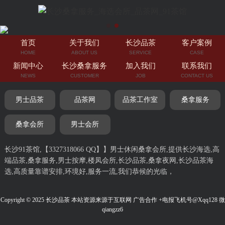
首页
关于我们
长沙品茶
客户案例
HOME
ABOUT US
SERVICE
CASE
新闻中心
长沙桑拿服务
加入我们
联系我们
NEWS
CUSTOMER
JOB
CONTACT US
男士品茶
品茶网
品茶工作室
桑拿服务
桑拿会所
男士会所
长沙91茶馆,【3327318066 QQ】】男士休闲桑拿会所,提供长沙海选,高
端品茶,桑拿服务,男士按摩,楼凤会所,长沙品茶,桑拿夜网,长沙品茶海
选,高质量靠谱安排,环境好,服务一流,我们恭候的光临，
Copyright © 2025 长沙品茶 本站资源来源于互联网 广告合作 +电报飞机号@Xqq128 微
qiangzz6